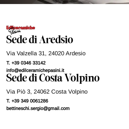
l
i
c
y
*
Sede di Aredsio
Via Valzella 31, 24020 Ardesio
T. +39 0346 33142
info@edilceramichepasini.it
Sede di Costa Volpino
Via Piò 3, 24062 Costa Volpino
T. +39 349 0061286
bettineschi.sergio@gmail.com