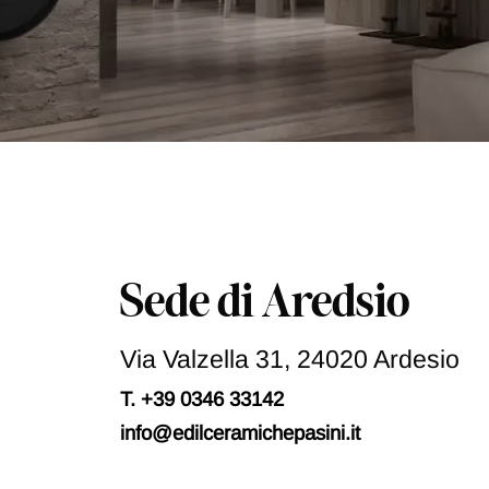
y
P
o
l
i
c
y
*
Sede di Aredsio
Via Valzella 31, 24020 Ardesio
T. +39 0346 33142
info@edilceramichepasini.it